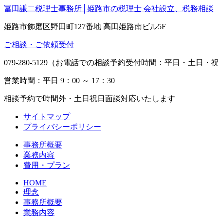
冨田謙二税理士事務所│姫路市の税理士 会社設立、税務相談
姫路市飾磨区野田町127番地 高田姫路南ビル5F
ご相談・ご依頼受付
079-280-5129（お電話での相談予約受付時間：平日・土日・祝日
営業時間：平日 9：00 ～ 17：30
相談予約で時間外・土日祝日面談対応いたします
サイトマップ
プライバシーポリシー
事務所概要
業務内容
費用・プラン
HOME
理念
事務所概要
業務内容