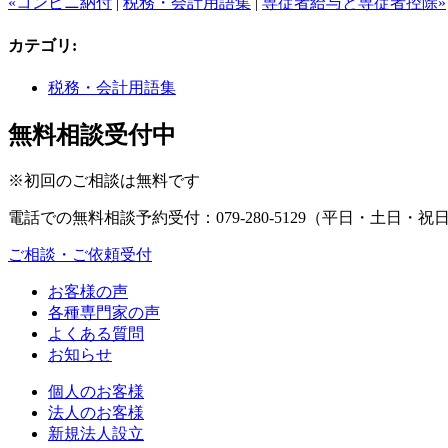
«コンビニ納付
|
税務・会計用語集
|
専従者給与と専従者控除»
カテゴリ
:
税務・会計用語集
無料相談受付中
※初回のご相談は無料です
電話での無料相談予約受付：
079-280-5129
（平日・土日・祝日9
ご相談・ご依頼受付
お客様の声
各種専門家の声
よくある質問
お知らせ
個人のお客様
法人のお客様
新規法人設立