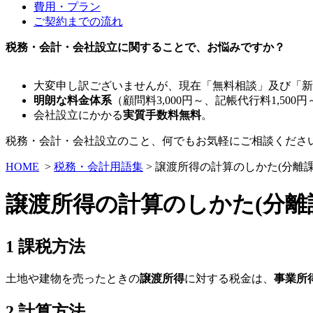
費用・プラン
ご契約までの流れ
税務・会計・会社設立に関することで、お悩みですか？
大変申し訳ございませんが、現在「無料相談」及び「新
明朗な料金体系
（顧問料3,000円～、記帳代行料1,500円
会社設立にかかる
実質手数料無料
。
税務・会計・会社設立のこと、何でもお気軽にご相談くださ
HOME
>
税務・会計用語集
> 譲渡所得の計算のしかた(分離課
譲渡所得の計算のしかた(分離
1 課税方法
土地や建物を売ったときの
譲渡所得
に対する税金は、
事業所
2 計算方法