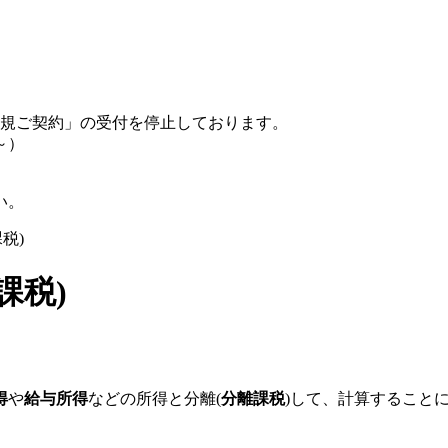
規ご契約」の受付を停止しております。
～）
い。
税)
課税)
得
や
給与所得
などの所得と分離(
分離課税
)して、計算すること