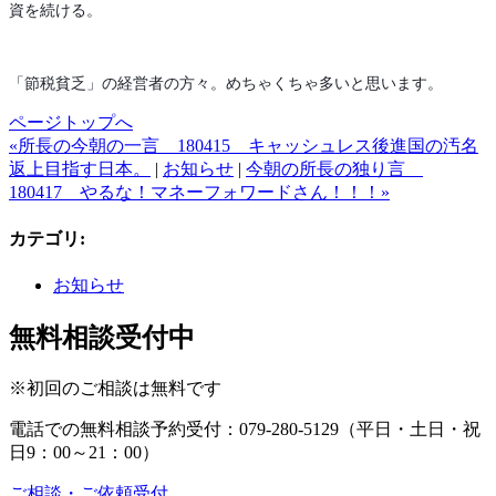
資を続ける。
「節税貧乏」の経営者の方々。めちゃくちゃ多いと思います。
ページトップへ
«所長の今朝の一言 180415 キャッシュレス後進国の汚名
返上目指す日本。
|
お知らせ
|
今朝の所長の独り言
180417 やるな！マネーフォワードさん！！！»
カテゴリ
:
お知らせ
無料相談受付中
※初回のご相談は無料です
電話での無料相談予約受付：
079-280-5129
（平日・土日・祝
日9：00～21：00）
ご相談・ご依頼受付