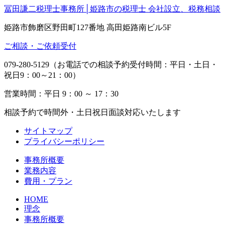
冨田謙二税理士事務所│姫路市の税理士 会社設立、税務相談
姫路市飾磨区野田町127番地 高田姫路南ビル5F
ご相談・ご依頼受付
079-280-5129（お電話での相談予約受付時間：平日・土日・
祝日9：00～21：00）
営業時間：平日 9：00 ～ 17：30
相談予約で時間外・土日祝日面談対応いたします
サイトマップ
プライバシーポリシー
事務所概要
業務内容
費用・プラン
HOME
理念
事務所概要