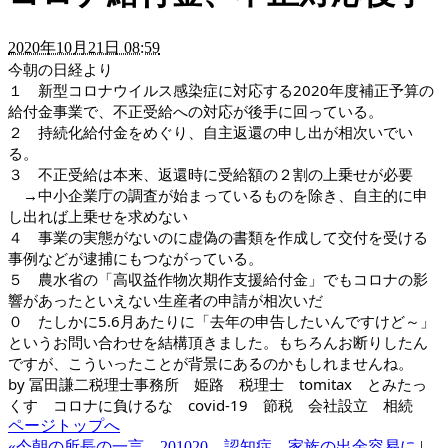
2020年10月21日 08:59
今朝の日経より
１　新型コロナウイルス感染症に対応する2020年度補正予算の
給付金事業で、不正受給への対応が後手に回っている。
２　持続化給付金をめぐり、自主返還の申し出が相次いでい
る。
３　不正受給は本来、返還時に受給額の２割の上乗せが必要
　→中小企業庁の調査が始まっているものを除き、自主的に申
し出れば上乗せを求めない
４　事業の実態がないのに虚偽の書類を作成して交付を受ける
事例などが逮捕にもつながっている。
５　農水省の「高収益作物次期作支援給付金」でもコロナの影
響があったといえない生産者の申請が相次いだ
０　たしかに5.6月あたりに「去年の申告したいんですけど～」
というお問い合わせを結構頂きました。もちろんお断りしたん
ですが、こういったことが背景にあるのかもしれませんね。
by 冨田謙二税理士事務所　姫路　税理士　tomitax　とみたっ
くす　コロナに負けるな　covid-19　節税　会社設立　相続
ページトップへ
«今朝の所長の一言 201020 認知症、家族の出金容易に
|