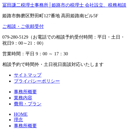
冨田謙二税理士事務所│姫路市の税理士 会社設立、税務相談
姫路市飾磨区野田町127番地 高田姫路南ビル5F
ご相談・ご依頼受付
079-280-5129（お電話での相談予約受付時間：平日・土日・
祝日9：00～21：00）
営業時間：平日 9：00 ～ 17：30
相談予約で時間外・土日祝日面談対応いたします
サイトマップ
プライバシーポリシー
事務所概要
業務内容
費用・プラン
HOME
理念
事務所概要