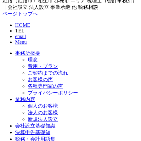
姫路（姫路市）相生市 赤穂市 エリア 税理士（会計事務所）
｜会社設立 法人設立 事業承継 他 税務相談
ページトップへ
HOME
TEL
email
Menu
事務所概要
理念
費用・プラン
ご契約までの流れ
お客様の声
各種専門家の声
プライバシーポリシー
業務内容
個人のお客様
法人のお客様
新規法人設立
会社設立基礎知識
決算申告基礎知
税務・会計用語集