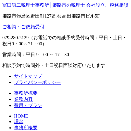
冨田謙二税理士事務所│姫路市の税理士 会社設立、税務相談
姫路市飾磨区野田町127番地 高田姫路南ビル5F
ご相談・ご依頼受付
079-280-5129（お電話での相談予約受付時間：平日・土日・
祝日9：00～21：00）
営業時間：平日 9：00 ～ 17：30
相談予約で時間外・土日祝日面談対応いたします
サイトマップ
プライバシーポリシー
事務所概要
業務内容
費用・プラン
HOME
理念
事務所概要