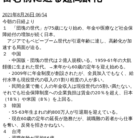
2021年8月26日 06:54
今朝の日経より
１　「団塊の世代」が75歳になり始め、年金や医療など社会保
障給付の増加が続く日本。
　アジアでもベビーブーム世代が引退年齢に達し、高齢化が加
速する局面が迫る。
２　中国
　・中国版・団塊の世代は２億人規模いる。1959-61年の大飢
饉後に生まれた世代。→来年から60歳の定年を迎え始める。
　・2009年に年金制度が創設されたが、全員加入でもなく、給
付水準も現役世代の収入の1割り程度の人が多い。
　・民間企業で働く人の年金収入は現役世代の5割い満たない。
それでも社会保障制度への企業負担は賃金の20％を超え、日本
（18％）や米国（8％）を上回る。
３　韓国
　・55-63年生まれの約800万人が引退期を迎えている。
　・現在60歳の定年の延長が急務だが、就職難の若者から仕事
を奪い、反発を招きかねない。
４　台湾
　・退職年齢が平均56歳