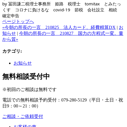
by 冨田謙二税理士事務所　姫路　税理士　tomitax　とみたっ
くす　コロナに負けるな　covid-19　節税　会社設立　相続　
確定申告
ページトップへ
«今朝の所長の一言 210825 法人カード、経費精算DX
|
お
知らせ
|
今朝の所長の一言 210827 国力の方程式一変。量
から質»
カテゴリ
:
お知らせ
無料相談受付中
※初回のご相談は無料です
電話での無料相談予約受付：
079-280-5129
（平日・土日・祝
日9：00～21：00）
ご相談・ご依頼受付
お客様の声