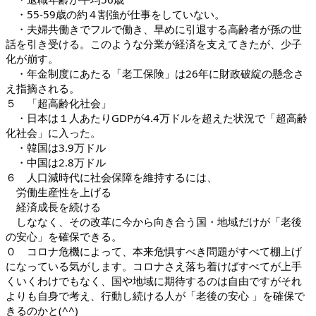
　・55-59歳の約４割強が仕事をしていない。
　・夫婦共働きでフルで働き、早めに引退する高齢者が孫の世
話を引き受ける。このような分業が経済を支えてきたが、少子
化が崩す。
　・年金制度にあたる「老工保険」は26年に財政破綻の懸念さ
え指摘される。
５　「超高齢化社会」
　・日本は１人あたりGDPが4.4万ドルを超えた状況で「超高齢
化社会」に入った。
　・韓国は3.9万ドル
　・中国は2.8万ドル
６　人口減時代に社会保障を維持するには、
　労働生産性を上げる
　経済成長を続ける
　しななく、その改革に今から向き合う国・地域だけが「老後
の安心」を確保できる。
０　コロナ危機によって、本来危惧すべき問題がすべて棚上げ
になっている気がします。コロナさえ落ち着けばすべてが上手
くいくわけでもなく、国や地域に期待するのは自由ですがそれ
よりも自身で考え、行動し続ける人が「老後の安心 」を確保で
きるのかと(^^)