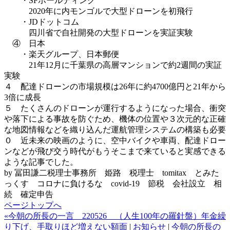
・SFホールディング
2020年に内モンゴルで大型ドローンを初飛行
・JDドットコム
四川省で自社開発の大型ドローンを実証実験
④ 日本
・楽天グループ、日本郵便
21年12月に千葉県の高層マンションで約2週間の実証
実験
４ 配達ドローンの市場規模は26年に約4700億円と21年から
3倍に成長
５ たくさんのドローンが運行するようになった場合、衝突
や落下による事故を防ぐため、機体の位置や３次元的な正確
な地図情報などを織り込んだ運航管理システムの構築も必要
０ 近未来の映画のように、空中バイクや車両、配達ドロー
ンなどが飛び交う時代がもうそこまで来ていると実感できる
ような記事でした。
by 冨田謙二税理士事務所 姫路 税理士 tomitax とみた
っくす コロナに負けるな covid-19 節税 会社設立 相
続 確定申告
ページトップへ
«今朝の所長の一言 220526 （人生100年の羅針盤）年金繰
り下げ、手取りほど増えない額面
|
お知らせ
|
今朝の所長の