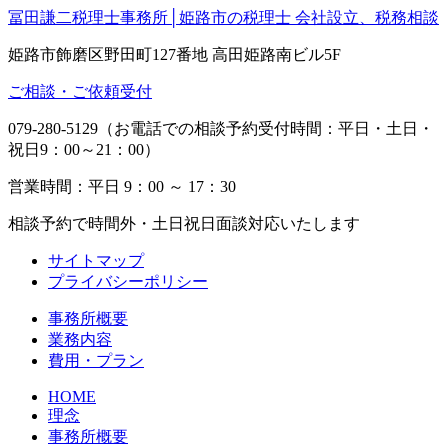
冨田謙二税理士事務所│姫路市の税理士 会社設立、税務相談
姫路市飾磨区野田町127番地 高田姫路南ビル5F
ご相談・ご依頼受付
079-280-5129（お電話での相談予約受付時間：平日・土日・
祝日9：00～21：00）
営業時間：平日 9：00 ～ 17：30
相談予約で時間外・土日祝日面談対応いたします
サイトマップ
プライバシーポリシー
事務所概要
業務内容
費用・プラン
HOME
理念
事務所概要