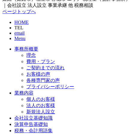
｜会社設立 法人設立 事業承継 他 税務相談
ページトップへ
HOME
TEL
email
Menu
事務所概要
理念
費用・プラン
ご契約までの流れ
お客様の声
各種専門家の声
プライバシーポリシー
業務内容
個人のお客様
法人のお客様
新規法人設立
会社設立基礎知識
決算申告基礎知
税務・会計用語集