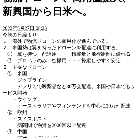
新興国から日米へ。
2022年5月27日 08:23
今朝の日経より
１ 海外で物流ドローンの商用化が進んでいる。
２ 米国勢は翼を持ったドローンを配達に利用する。
① 翼を持つ 配達用・・・積載量と飛行距離に優れる
② プロペラのみ 空撮用・・・操縦しやすく安定
３ 主要なドローン
① 米国
・ジップライン
アフリカで医薬品など30万会配達。米国や日本でもサ
ービス開始
・ウイング
オーストラリアやフィンランドを中心に20万件配達
② 欧州
・スイスポスト
病院間で物資を2000回以上配達
③ 中国