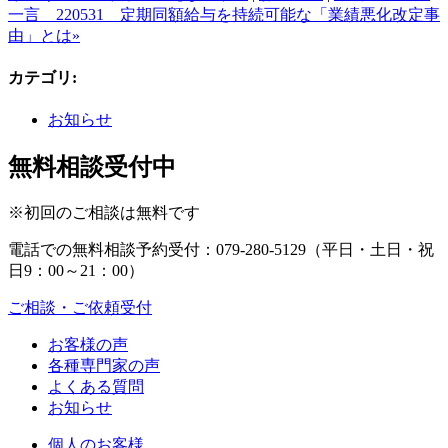
一言 220531 定期同額給与を持続可能な「業績悪化改定事
由」とは»
カテゴリ
:
お知らせ
無料相談受付中
※初回のご相談は無料です
電話での無料相談予約受付：
079-280-5129
（平日・土日・祝
日9：00～21：00）
ご相談・ご依頼受付
お客様の声
各種専門家の声
よくある質問
お知らせ
個人のお客様