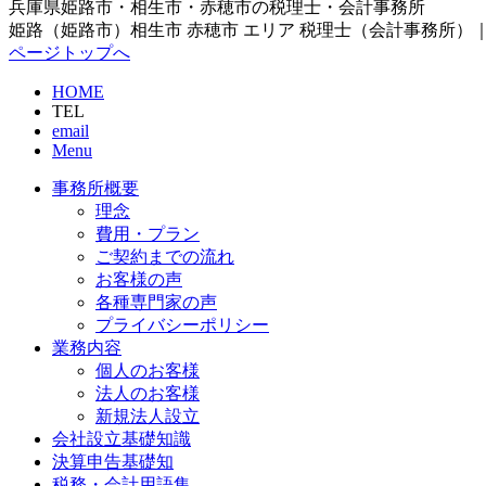
兵庫県姫路市・相生市・赤穂市の税理士・会計事務所
姫路（姫路市）相生市 赤穂市 エリア 税理士（会計事務所）｜
ページトップへ
HOME
TEL
email
Menu
事務所概要
理念
費用・プラン
ご契約までの流れ
お客様の声
各種専門家の声
プライバシーポリシー
業務内容
個人のお客様
法人のお客様
新規法人設立
会社設立基礎知識
決算申告基礎知
税務・会計用語集