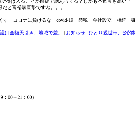
金融所得は入ることが前提で話あってる？しかも本気度も高い？
得だと富裕層直撃ですね。。。
っくす コロナに負けるな covid-19 節税 会社設立 相続 
。介護は全額天引き、地域で差。
|
お知らせ
|
ひとり親世帯、公的制
：00～21：00）