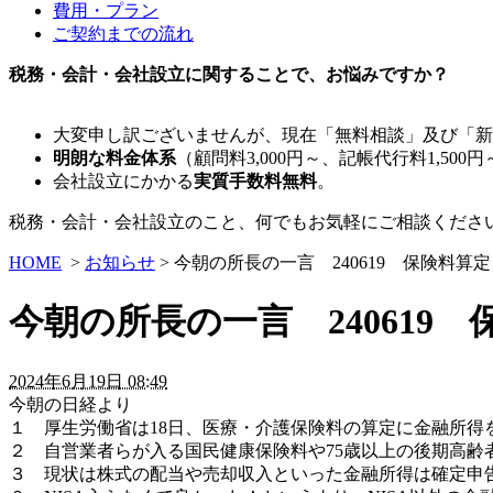
費用・プラン
ご契約までの流れ
税務・会計・会社設立に関することで、お悩みですか？
大変申し訳ございませんが、現在「無料相談」及び「新
明朗な料金体系
（顧問料3,000円～、記帳代行料1,500円
会社設立にかかる
実質手数料無料
。
税務・会計・会社設立のこと、何でもお気軽にご相談くださ
HOME
>
お知らせ
> 今朝の所長の一言 240619 保険料
今朝の所長の一言 240619
2024年6月19日 08:49
今朝の日経より
１ 厚生労働省は18日、医療・介護保険料の算定に金融所得
２ 自営業者らが入る国民健康保険料や75歳以上の後期高齢
３ 現状は株式の配当や売却収入といった金融所得は確定申