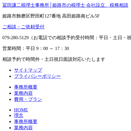
冨田謙二税理士事務所│姫路市の税理士 会社設立、税務相談
姫路市飾磨区野田町127番地 高田姫路南ビル5F
ご相談・ご依頼受付
079-280-5129（お電話での相談予約受付時間：平日・土日・祝日
営業時間：平日 9：00 ～ 17：30
相談予約で時間外・土日祝日面談対応いたします
サイトマップ
プライバシーポリシー
事務所概要
業務内容
費用・プラン
HOME
理念
事務所概要
業務内容