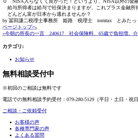
０ NISA入らなくて良かった！というより、NISA以外の
給与所得者は給与で社保決まりますが、これプラス金融所
どんどん富が日本から逃れませんか？
by 冨田謙二税理士事務所 姫路 税理士 tomitax とみた
ページトップへ
«今朝の所長の一言 240617 社会保険料、65歳で負担増
カテゴリ
:
お知らせ
無料相談受付中
※初回のご相談は無料です
電話での無料相談予約受付：
079-280-5129
（平日・土日・祝日9
ご相談・ご依頼受付
お客様の声
各種専門家の声
よくある質問