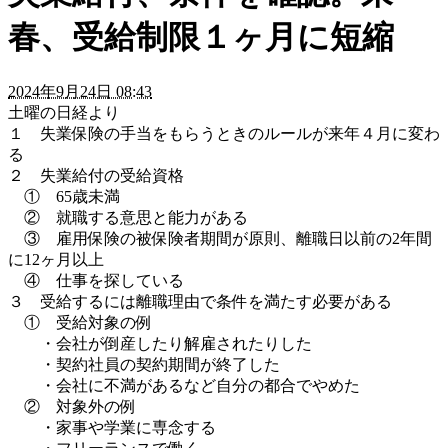
春、受給制限１ヶ月に短縮
2024年9月24日 08:43
土曜の日経より
１ 失業保険の手当をもらうときのルールが来年４月に変わ
る
２ 失業給付の受給資格
① 65歳未満
② 就職する意思と能力がある
③ 雇用保険の被保険者期間が原則、離職日以前の2年間
に12ヶ月以上
④ 仕事を探している
３ 受給するには離職理由で条件を満たす必要がある
① 受給対象の例
・会社が倒産したり解雇されたりした
・契約社員の契約期間が終了した
・会社に不満があるなど自分の都合でやめた
② 対象外の例
・家事や学業に専念する