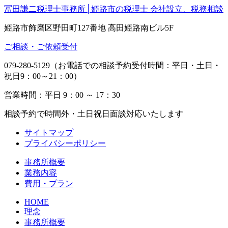
冨田謙二税理士事務所│姫路市の税理士 会社設立、税務相談
姫路市飾磨区野田町127番地 高田姫路南ビル5F
ご相談・ご依頼受付
079-280-5129（お電話での相談予約受付時間：平日・土日・
祝日9：00～21：00）
営業時間：平日 9：00 ～ 17：30
相談予約で時間外・土日祝日面談対応いたします
サイトマップ
プライバシーポリシー
事務所概要
業務内容
費用・プラン
HOME
理念
事務所概要