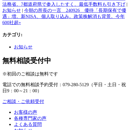
法務省。7都道府県で参入したすく、最低手数料も引き下げ
|
お知らせ
|
今朝の所長の一言 240926 優待「長期保有で優
遇」増。新NISA、個人取り込み。政策株解消も背景。今年
600社超»
カテゴリ
:
お知らせ
無料相談受付中
※初回のご相談は無料です
電話での無料相談予約受付：
079-280-5129
（平日・土日・祝
日9：00～21：00）
ご相談・ご依頼受付
お客様の声
各種専門家の声
よくある質問