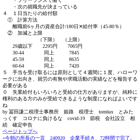
・フリーランスで働く
・次の就職先が決まっている
４ １日当たりの給付額
① 計算方法
離職前6ヶ月の資産合計/180日✕給付率（45-80％）
② 加減と上限
（下限） （上限）
29歳以下 2295円 7065円
30-44 同上 7845
45-59 同上 8635
60-64 同上 7420
５ 手当を受け取るには原則として４週間に１度、ハローワ
ークに出向き、就労の有無や求職活動の実績などを報告する
必要がある
０ 失業給付もいろいろと受給の仕方がありますが、純粋に
権利のある方のみが受給できるような制度になればよいです
ね
by 冨田謙二税理士事務所 姫路 税理士 tomitax とみた
っくす コロナに負けるな covid-19 節税 会社設立 相
続 確定申告
ページトップへ
«今朝の所長の一言 240920 企業手続き、72時間で完了。