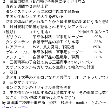
２ 電気自動車（EV)向け半導体に使うガリウム
直近３週間で２割弱上昇
タングステンとともに2002年以降で最高値
中国が生産シェアの大半を占める
防衛装備品に使われることから輸出規制の対象になると懸
３ 対日規制で影響が懸念される主なレアメタル
（種類） （主な用途） （中国の生産シェ
ガリウム 半導体材料・軍事用レーダー 99％
タングステン 自動車部品の加工ドリル等 83％
レアアース WV、風力発電、戦闘機 69％
ゲルマニウム 半導体材料、軍事用レーダー 68％
アンチモニー 自動車部品の難燃剤、弾薬 60％
４ 三菱商事の子会社である三菱商事RｔMジャパン
カザフスタンからガリウムを生産して輸入する計画
５ 双日
米アルミ大手のアルコアなどと共同で、オーストラリアで
６ 三菱マテリアル
タングステンのリサイクル事業を強化
０ 中国依存から脱却するのは賛成ですが、その準備には数
皆さん、PCや携帯の買換はお早めに(^^)
by 冨田謙二税理士事務所 姫路 税理士 tomitax とみた
ページトップへ