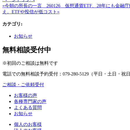
«今朝の所長の一言 260126 仮想通貨ETF、28年にも
え。ETFや投信が低コスト»
カテゴリ
:
お知らせ
無料相談受付中
※初回のご相談は無料です
電話での無料相談予約受付：
079-280-5129
（平日・土日・祝日9
ご相談・ご依頼受付
お客様の声
各種専門家の声
よくある質問
お知らせ
個人のお客様