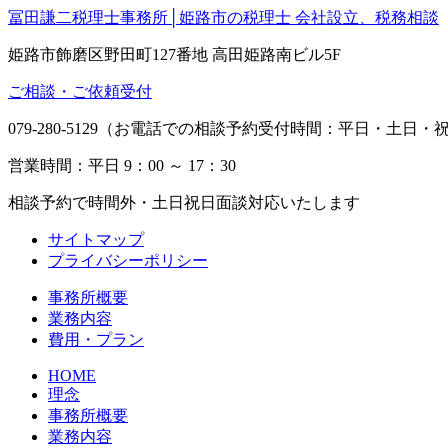
冨田謙二税理士事務所│姫路市の税理士 会社設立、税務相談
姫路市飾磨区野田町127番地 高田姫路南ビル5F
ご相談・ご依頼受付
079-280-5129（お電話での相談予約受付時間：平日・土日・祝日
営業時間：平日 9：00 ～ 17：30
相談予約で時間外・土日祝日面談対応いたします
サイトマップ
プライバシーポリシー
事務所概要
業務内容
費用・プラン
HOME
理念
事務所概要
業務内容