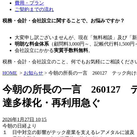
費用・プラン
ご契約までの流れ
税務・会計・会社設立に関することで、お悩みですか？
大変申し訳ございませんが、現在「無料相談」及び「新
明朗な料金体系
（顧問料3,000円～、記帳代行料1,500円
会社設立にかかる
実質手数料無料
。
税務・会計・会社設立のこと、何でもお気軽にご相談くださ
HOME
>
お知らせ
> 今朝の所長の一言 260127 テッ
今朝の所長の一言 26012
達多様化・再利用急ぐ
2026年1月27日 10:15
今朝の日経より
１ 日中対立の影響がテック産業を支えるレアメタルに波及