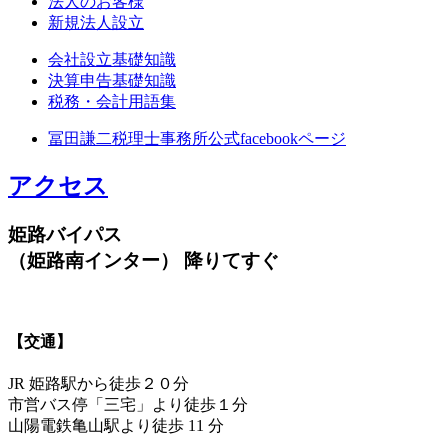
法人のお客様
新規法人設立
会社設立基礎知識
決算申告基礎知識
税務・会計用語集
冨田謙二税理士事務所公式facebookページ
アクセス
姫路バイパス
（姫路南インター） 降りてすぐ
【交通】
JR 姫路駅から徒歩２０分
市営バス停「三宅」より徒歩１分
山陽電鉄亀山駅より徒歩 11 分